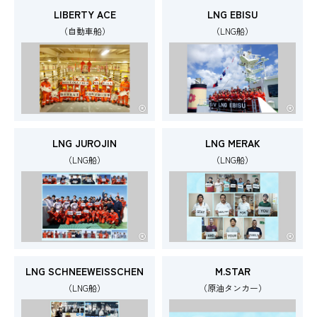
LIBERTY ACE
LNG EBISU
（自動車船）
（LNG船）
LNG JUROJIN
LNG MERAK
（LNG船）
（LNG船）
LNG SCHNEEWEISSCHEN
M.STAR
（LNG船）
（原油タンカー）