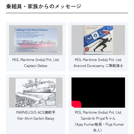
乗組員・家族からのメッセージ
MOL Maritime (India) Pvt. Ltd.
MOL Maritime (India) Pvt. Ltd.
Captain Deboo
Aravind Duraisamy 二等航海士
MARVELOUS ACE操舵手
MOL Maritime (India) Pvt. Ltd.
Kier Alvin Garbin Bacay
Sanskriti Priyalちゃん
（Ajay Kumar船長・Puja Kumar
夫人）