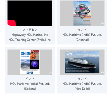
インド
フィリピン
MOL Maritime (India) Pvt. Ltd.
Magsaysay MOL Marine, Inc.
（Chennai）
MOL Training Center (Phils.) Inc.
インド
インド
MOL Maritime (India) Pvt. Ltd.
MOL Maritime (India) Pvt. Ltd.
（Kolkata）
（New Delhi）