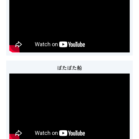
ぱたぱた船