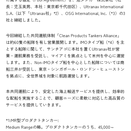
長：児玉英男、本社：東京都千代田区）、Ultranav International
S.A.（以下「Ultranav社」*2）、OSG International, Inc.（*3）の3
社と締結しました。
今回締結した共同運航体制「Clean Products Tankers Alliance」
は約60隻の船隊を有し営業展開します。IMOタイプ船（*4）を主
とする船隊に関して、サンチアゴに本社を置くUltranav社が営
業・運航業務を受託し、マイアミを拠点として米州を中心に運営
します。また、Non-IMOタイプ船を中心とした船隊については商
船三井が受託し、東京・シンガポール・ロンドン・ヒューストン
を拠点に、全世界域を対象に航路運営します。
本共同運航により、安定した海上輸送サービスを提供し、効率的
な配船を実施することで、顧客ニーズに柔軟に対応した高品質の
サービスを提供していきます。
*1:MR型プロダクトタンカー:
Medium Rangeの略。プロダクトタンカーのうち、45,000～