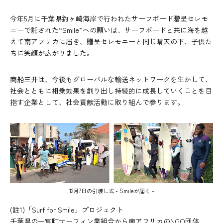
今年5月に千葉県釣ヶ崎海岸で行われたサーフボード贈呈セレモ
ニーで託された“Smile”への願いは、サーフボードと共に海を越
えて南アフリカに届き、贈呈セレモニーと同じ晴天の下、子供た
ちに笑顔が広がりました。
商船三井は、今後もグローバルな輸送ネットワークを生かして、
社会とともに相乗効果を創り出し持続的に成長していくことを目
指す企業として、社会貢献活動に取り組んで参ります。
12月7日の引渡し式 - Smileが届く -
(註1)「Surf for Smile」プロジェクト
千葉県の一宮町サーフィン業組合から南アフリカのNGO団体