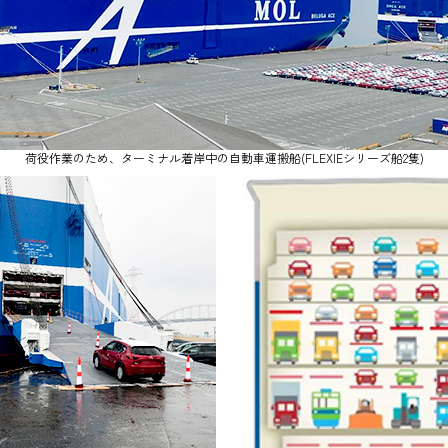
荷役作業のため、ターミナル着岸中の自動車運搬船(FLEXIEシリーズ船2隻)