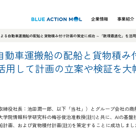
企業情報
事業紹介
による自動車運搬船の配船と貨物積み付け計画の策定に成功 ～「数理最適化」を活
る自動車運搬船の配船と貨物積み
活用して計画の立案や検証を大
取締役社長：池田潤一郎、以下「当社」）とグループ会社の商
学院情報科学研究科の梅谷俊治准教授(註1)と共に、AIの基盤
計画、および貨物積付計画(註3)を策定することに成功しまし