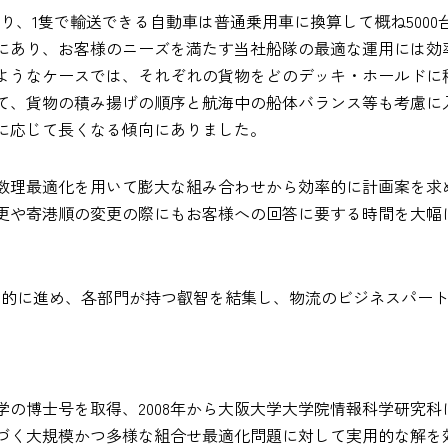
あり、1隻で輸送できる自動車は普通乗用車に換算して概ね500
にあり、お客様のニーズを満たす当社船隊の最適な運用には効
ようなケースでは、それぞれの貨物をどのデッキ・ホールドに
て、貨物の積み揚げの順序と航海中の船体バランス等も考慮に
に応じて長くなる傾向にありました。
数理最適化を用いて膨大な組み合わせから効率的に計画案を求
更や寄港順の変更の際にもお客様への回答に要する時間を大幅
積極的に進め、各部門が持つ叡智を結集し、物流のビジネスパー
報学の博士号を取得、2008年から大阪大学大学院情報科学研究
づく大規模かつ多様な組合せ最適化問題に対して実用的な解を