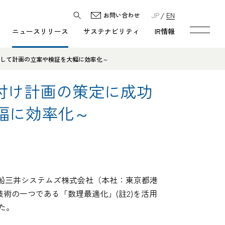
JP
EN
お問い合わせ
ニュースリリース
サステナビリティ
IR情報
用して計画の立案や検証を大幅に効率化～
付け計画の策定に成功
幅に効率化～
船三井システムズ株式会社（本社：東京都港
技術の一つである「数理最適化」(註2)を活用
た。