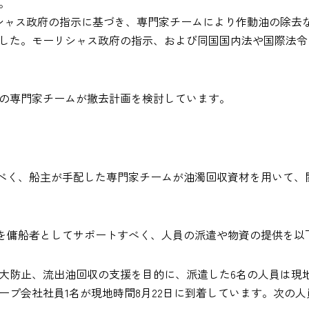
。
リシャス政府の指示に基づき、専門家チームにより作動油の除去
した。モーリシャス政府の指示、および同国国内法や国際法令
の専門家チームが撤去計画を検討しています。
べく、船主が手配した専門家チームが油濁回収資材を用いて、
を傭船者としてサポートすべく、人員の派遣や物資の提供を以
大防止、流出油回収の支援を目的に、派遣した6名の人員は現地
ープ会社社員1名が現地時間8月22日に到着しています。次の