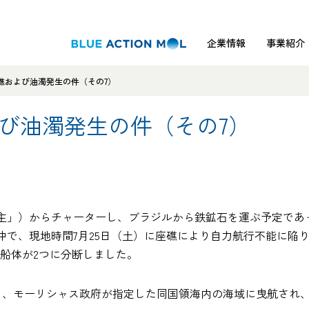
企業情報
事業紹介
 座礁および油濁発生の件（その7）
および油濁発生の件（その7）
」）からチャーターし、ブラジルから鉄鉱石を運ぶ予定であった
で、現地時間7月25日（土）に座礁により自力航行不能に陥り
に船体が2つに分断しました。
し、モーリシャス政府が指定した同国領海内の海域に曳航され、