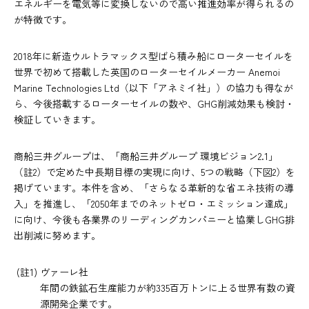
エネルギーを電気等に変換しないので高い推進効率が得られるの
が特徴です。
2018年に新造ウルトラマックス型ばら積み船にローターセイルを
世界で初めて搭載した英国のローターセイルメーカー Anemoi
Marine Technologies Ltd（以下「アネミイ社」）の協力も得なが
ら、今後搭載するローターセイルの数や、GHG削減効果も検討・
検証していきます。
商船三井グループは、「商船三井グループ 環境ビジョン2.1」
（註2）で定めた中長期目標の実現に向け、5つの戦略（下図2）を
掲げています。本件を含め、「さらなる革新的な省エネ技術の導
入」を推進し、「2050年までのネットゼロ・エミッション達成」
に向け、今後も各業界のリーディングカンパニーと協業しGHG排
出削減に努めます。
(註1) ヴァーレ社
年間の鉄鉱石生産能力が約335百万トンに上る世界有数の資
源開発企業です。