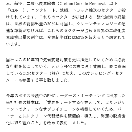
ム、航空、二酸化炭素除去（Carbon Dioxide Removal、以下
「CDR」）、コンクリート、鉄鋼、トラック輸送のセクターが設
けられています。これらのセクターが排出する二酸化炭素の総量
は、世界の総排出量の30％に相当し、クリーンテクノロジーの急
速な革新がなければ、これらのセクターが占める世界の二酸化炭
素総排出量の割合は、今世紀半ばには50％を超えると予想されて
います。
当社はこの10年間で気候変動対策を更に推進していくために必要
な行動を起こしていく、というFMCの志に強く賛同し、既に参画
しているCDRセクター（註2）に加え、この度シッピング・セク
ターにも参画する事と致しました。
今年のダボス会議中のFMCリーダーズ・ミーティングに出席した
当社社長の橋本は、「業界をリードする存在として、よりレジリ
エントでクリーンなサプライチェーンを構築していくため、パー
トナーと共にクリーン代替燃料を積極的に導入し、海運の脱炭素
化に取り組むこと」を改めて表明しました。