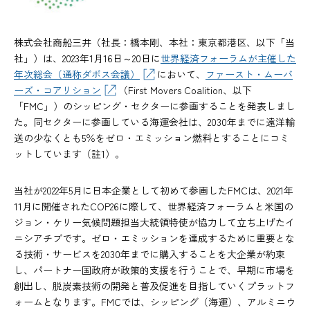
株式会社商船三井（社長：橋本剛、本社：東京都港区、以下「当
社」）は、2023年1月16日～20日に
世界経済フォーラムが主催した
年次総会（通称ダボス会議）
において、
ファースト・ムーバ
ーズ・コアリション
（First Movers Coalition、以下
「FMC」）のシッピング・セクターに参画することを発表しまし
た。同セクターに参画している海運会社は、2030年までに遠洋輸
送の少なくとも5％をゼロ・エミッション燃料とすることにコミ
ットしています（註1）。
当社が2022年5月に日本企業として初めて参画したFMCは、2021年
11月に開催されたCOP26に際して、世界経済フォーラムと米国の
ジョン・ケリー気候問題担当大統領特使が協力して立ち上げたイ
ニシアチブです。ゼロ・エミッションを達成するために重要とな
る技術・サービスを2030年までに購入することを大企業が約束
し、パートナー国政府が政策的支援を行うことで、早期に市場を
創出し、脱炭素技術の開発と普及促進を目指していくプラットフ
ォームとなります。FMCでは、シッピング（海運）、アルミニウ