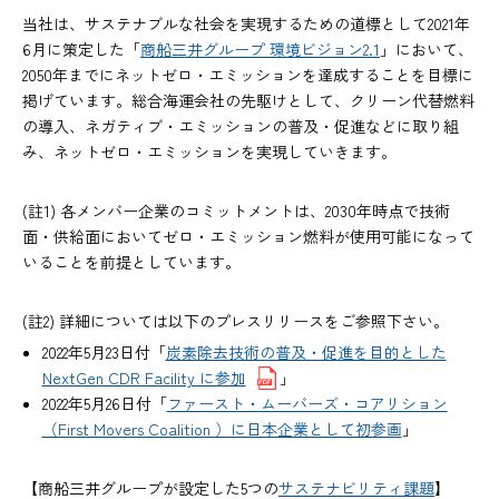
当社は、サステナブルな社会を実現するための道標として2021年
6月に策定した「
商船三井グループ 環境ビジョン2.1
」において、
2050年までにネットゼロ・エミッションを達成することを目標に
掲げています。総合海運会社の先駆けとして、クリーン代替燃料
の導入、ネガティブ・エミッションの普及・促進などに取り組
み、ネットゼロ・エミッションを実現していきます。
(註1) 各メンバー企業のコミットメントは、2030年時点で技術
面・供給面においてゼロ・エミッション燃料が使用可能になって
いることを前提としています。
(註2) 詳細については以下のプレスリリースをご参照下さい。
2022年5月23日付「
炭素除去技術の普及・促進を目的とした
NextGen CDR Facility に参加
」
2022年5月26日付「
ファースト・ムーバーズ・コアリション
（First Movers Coalition ）に日本企業として初参画
」
【商船三井グループが設定した5つの
サステナビリティ課題
】