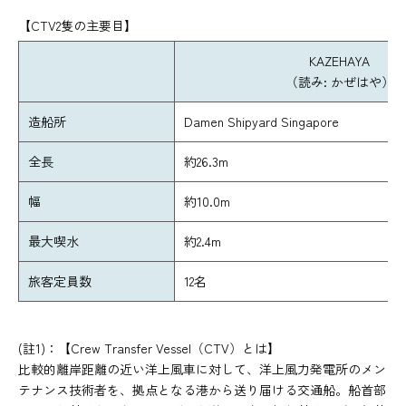
【CTV2隻の主要目】
KAZEHAYA
（読み: かぜはや）
造船所
Damen Shipyard Singapore
全長
約26.3m
幅
約10.0m
最大喫水
約2.4m
旅客定員数
12名
(註1)：【Crew Transfer Vessel（CTV）とは】
比較的離岸距離の近い洋上風車に対して、洋上風力発電所のメン
テナンス技術者を、拠点となる港から送り届ける交通船。船首部