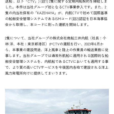
送船 、以下「CTV」) (註1) 2隻に関する定期用船契約を締結しま
した。本件は当社グループ初となるCTV事業参入です。また、2
隻の内当社保有の「KAZEHAYA」が、内航CTVで初めて国際基準
の船舶安全管理システムであるISMコード(註2)認証を日本海事協
会から取得し、本コードに則った運航を開始します。
2隻について、当社グループの株式会社商船三井内航（社長：小
林 洋、本社：東京都港区）がCTVの運航を行い、2023年6月か
ら、本事業の建設用途、洋上風車と陸上の作業員の輸送業務に従
事します。当社グループでは通常外航船に適用される国際的な船
舶安全管理システムを、内航船であるCTVにおいても適用する事
で、より質の高いCTVサービスを今後国内各地で建設される洋上
風力発電所向けに提供してまいります。