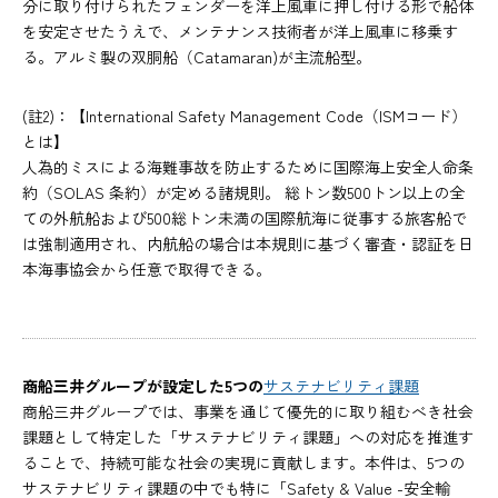
分に取り付けられたフェンダーを洋上風車に押し付ける形で船体
を安定させたうえで、メンテナンス技術者が洋上風車に移乗す
る。アルミ製の双胴船（Catamaran)が主流船型。
(註2)：【International Safety Management Code（ISMコード）
とは】
人為的ミスによる海難事故を防止するために国際海上安全人命条
約（SOLAS 条約）が定める諸規則。 総トン数500トン以上の全
ての外航船および500総トン未満の国際航海に従事する旅客船で
は強制適用され、内航船の場合は本規則に基づく審査・認証を日
本海事協会から任意で取得できる。
商船三井グループが設定した5つの
サステナビリティ課題
商船三井グループでは、事業を通じて優先的に取り組むべき社会
課題として特定した「サステナビリティ課題」への対応を推進す
ることで、持続可能な社会の実現に貢献します。本件は、5つの
サステナビリティ課題の中でも特に「Safety & Value -安全輸