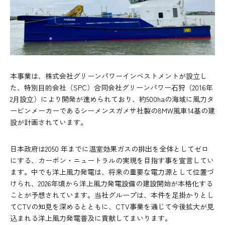
本事業は、株式会社グリーンパワーインベストメントが設立し
た、特別⽬的会社（SPC）合同会社グリーンパワー⽯狩（2016年
2⽉設⽴）により開発が進められており、約500haの海域に風力タ
ービンメーカーであるシーメンスガメサ社製の8MW風車14基の建
設が計画されています。
日本政府は2050 年までに温室効果ガスの排出を全体としてゼロ
にする、カーボン・ニュートラルの実現を目指す事を宣言してい
ます。中でも洋上風力発電は、将来の重要な電力源として位置づ
けられ、2026年頃から洋上風力発電設備の建設開始が本格化する
ことが予想されています。当社グループは、本件を足掛かりとし
てCTVの知見を深めるとともに、CTV事業を通じて今後拡大が見
込まれる洋上風力発電普及に貢献してまいります。