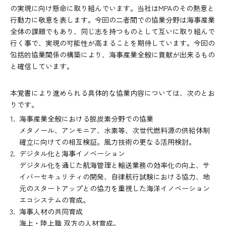
の実現に向け懸命に取り組んでいます。当社はMPAのその熱意と
行動力に敬意を表します。今回の二者間での協業分野は海事産業
全体の課題でもあり、同じ志を持つものとして互いに取り組んで
行く事で、実現の可能性が高まることを期待しています。今回の
包括的協業関係の構築により、海事産業全般に貢献が出来るもの
と確信しています。
本覚書により進められる具体的な協業内容については、次のとお
りです。
海事産業全般における脱炭素分野での協業
メタノール、アンモニア、水素等、次世代燃料源の供給体制
確立に向けての相互検証。風力技術の更なる活用検討。
デジタル化と海事イノベーション
デジタル化を通じた航海管理と輸送業務の効率化の向上、サ
イバーセキュリティの開発、自律航行試験における協力、地
元のスタートアップとの協力を重視した海洋イノベーション
エコシステムの育成。
海事人材の共同育成
海上・陸上職 双方の人材育成。