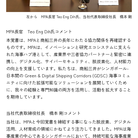
左から MPA長官 Teo Eng Dih氏、当社代表取締役社長 橋本 剛
MPA長官 Teo Eng Dih氏コメント
本覚書は、MPAと商船三井の長年にわたる協力関係を再確認する
ものです。MPAは、イノベーションと研究エコシステムに支えら
れた海事ハブ港として、産業界や三者協力パートナーと緊密に連
携し、デジタル化、サイバーセキュリティ、脱炭素化、人材能力
の向上を支援しています。私たちは、商船三井がシンガポール-
日本間の Green & Digital Shipping Corridors (GDSC) 海事コミュ
ニティに向けた拡張可能なソリューションを展開していくため
に、我々の経験と専門知識の両方を活用し、活動を拡大すること
を期待しています。
当社代表取締役社長 橋本 剛コメント
当社は、MPAと今回覚書を締結する事になった脱炭素、デジタル
活用、人材育成の領域にかねてより注力してきました。MPAは海
事産業の中心であるシンガポールにおいて、持続可能な海事産業