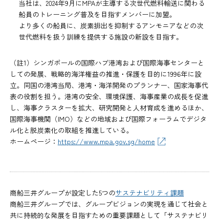
当社は、2024年9月にMPAが主導する次世代燃料輸送に関わる
船員のトレーニング普及を目指すメンバーに加盟。
より多くの船員に、炭素排出を抑制するアンモニアなどの次
世代燃料を扱う訓練を提供する施設の新設を目指す。
（註1）シンガポールの国際ハブ港湾および国際海事センターと
しての発展、戦略的海洋権益の推進・保護を目的に1996年に設
立。同国の港湾当局、港湾・海洋開発のプランナー、国家海事代
表の役割を担う。港湾の安全、環境保護、海事産業の成⾧を促進
し、海事クラスターを拡大、研究開発と人材育成を進めるほか、
国際海事機関（IMO）などの地域および国際フォーラムでデジタ
ル化と脱炭素化の取組を推進している。
ホームページ：
https://www.mpa.gov.sg/home
商船三井グループが設定した5つの
サステナビリティ課題
商船三井グループでは、グループビジョンの実現を通じて社会と
共に持続的な発展を目指すための重要課題として「サステナビリ