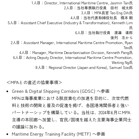
1人目：Director, International Maritime Centre, Jasmin Tan氏
2人目：当社専務執行役員 田村 城太郎
3人目：MPA長官 Teo Eng Dih氏
4人目：当社代表取締役社長 橋本 剛
5人目：Assistant Chief Executive (Industry & Transformation), Kenneth Lim
氏
6人目：当社執行役員 渡邉 達郎
後列 左から
2人目：Assistant Manager, International Maritime Centre Promotion, Ryan
Teo氏
4人目：Manager, Maritime Decarbonisation Division, Kenneth Pang氏
6人目：Acting Deputy Director, International Maritime Centre Promotion,
Weiting Ng氏
8人目：Regional Director (Japan and Korea), Samuel Soo氏
＜MPAとの直近の協業事項＞
Green & Digital Shipping Corridors (GDSC) へ参画
MPAは海事産業における脱炭素化の加速を目的に、次世代燃
料と技術の開発と普及の促進を掲げ、各国港湾関係者と強い
パートナーシップを構築している。当社は、2024年6月にMPA
主導の本回廊へ加盟し、官民/国境を越えた主要海事企業同士
の議論に加わる。
Maritime Energy Training Facility (METF) へ参画