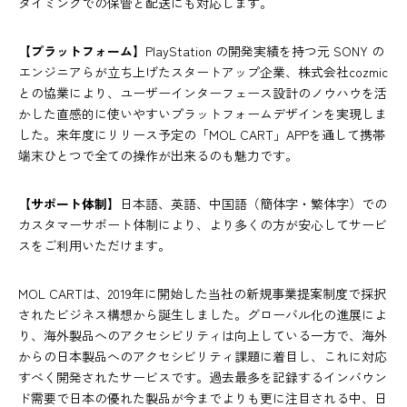
タイミングでの保管と配送にも対応します。
【プラットフォーム】
PlayStation の開発実績を持つ元 SONY の
エンジニアらが立ち上げたスタートアップ企業、株式会社cozmic
との協業により、ユーザーインターフェース設計のノウハウを活
かした直感的に使いやすいプラットフォームデザインを実現しま
した。来年度にリリース予定の「MOL CART」APPを通して携帯
端末ひとつで全ての操作が出来るのも魅力です。
【サポート体制】
日本語、英語、中国語（簡体字・繁体字）での
カスタマーサポート体制により、より多くの方が安心してサービ
スをご利用いただけます。
MOL CARTは、2019年に開始した当社の新規事業提案制度で採択
されたビジネス構想から誕生しました。グローバル化の進展によ
り、海外製品へのアクセシビリティは向上している一方で、海外
からの日本製品へのアクセシビリティ課題に着目し、これに対応
すべく開発されたサービスです。過去最多を記録するインバウン
ド需要で日本の優れた製品が今までよりも更に注目される中、日