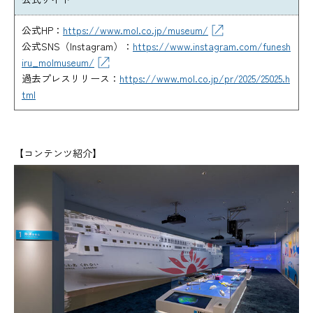
公式HP：
https://www.mol.co.jp/museum/
公式SNS（Instagram）：
https://www.instagram.com/funesh
iru_molmuseum/
過去プレスリリース：
https://www.mol.co.jp/pr/2025/25025.h
tml
【コンテンツ紹介】