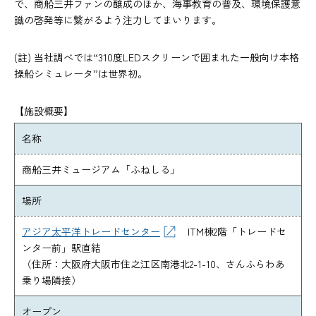
で、商船三井ファンの醸成のほか、海事教育の普及、環境保護意
識の啓発等に繋がるよう注力してまいります。
(註) 当社調べでは“310度LEDスクリーンで囲まれた一般向け本格
操船シミュレータ”は世界初。
【施設概要】
名称
商船三井ミュージアム「ふねしる」
場所
アジア太平洋トレードセンター
ITM棟2階「トレードセ
ンター前」駅直結
（住所：大阪府大阪市住之江区南港北2-1-10、さんふらわあ
乗り場隣接）
オープン