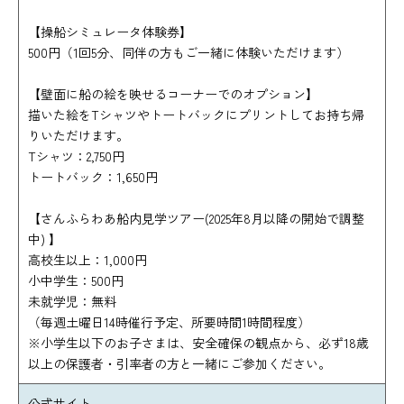
【操船シミュレータ体験券】
500円（1回5分、同伴の方もご一緒に体験いただけます）
【壁面に船の絵を映せるコーナーでのオプション】
描いた絵をTシャツやトートバックにプリントしてお持ち帰
りいただけます。
Tシャツ：2,750円
トートバック：1,650円
【さんふらわあ船内見学ツアー(2025年8月以降の開始で調整
中) 】
高校生以上：1,000円
小中学生：500円
未就学児：無料
（毎週土曜日14時催行予定、所要時間1時間程度）
※小学生以下のお子さまは、安全確保の観点から、必ず18歳
以上の保護者・引率者の方と一緒にご参加ください。
公式サイト