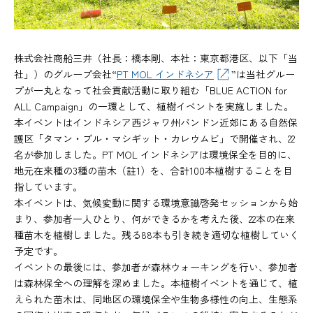
株式会社商船三井（社長：橋本剛、本社：東京都港区、以下「当
社」）のグループ会社“
PT MOL インドネシア
”は当社グルー
プが一丸となって社会貢献活動に取り組む「BLUE ACTION for
ALL Campaign」の一環として、植樹イベントを実施しました。
本イベントはインドネシア西ジャワ州バンドン近郊にある自然保
護区「タマン・ブル・マシギット・カレウムビ」で開催され、22
名が参加しました。PT MOL インドネシアは環境保全を目的に、
地元在来種の3種の苗木（註1）を、合計100本植樹することを目
指しています。
本イベントは、気候変動に関する環境意識啓発セッションから始
まり、参加者一人ひとり、何ができるかを考えた後、22本の在来
種苗木を植樹しました。残る88本も引き続き適切な植樹していく
予定です。
イベントの最後には、参加者が森林ウォーキングを行い、参加者
は森林保全への理解を深めました。本植樹イベントを通じて、植
えられた苗木は、同地区の環境保全や生物多様性の向上、生態系