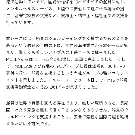
港で活動しています。国籍や信仰を問わずすべての船員に対し、
メンタルヘルスサービス、上陸中に安心して過ごせる場所の提
供、留守宅家族の支援など、実務面・精神面・福祉面での支援を
行っています。
本レースには、船員のウェルビーイングを支援するための資金を
募るという共通の目的の下に、世界の海運業界から32チームが集
まり、厳しくも美しいアルプスの山岳コースに挑みました。
MOLEAからは1チーム3名が出場し、無事に完走しました。そし
て、MOLEAおよび各地の当社グループ社員は総額10,100ドルの
寄付を行い、船員を支援するという当社グループの強いコミット
メントを示しました。このレースにより、本日までにMtSの船員
支援活動資金となる281,981ドルが集まりました。
船員は世界の貿易を支える存在であり、厳しい環境のもと、長期
間にわたり家族と離れて働くことも少なくありません。船員のウ
ェルビーイングを支援することは、安全で強靭な国際海運を維持
するために不可欠です。