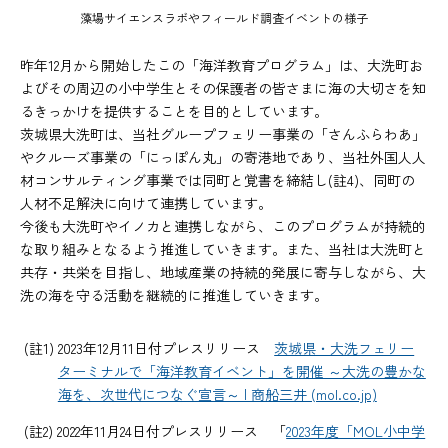
藻場サイエンスラボやフィールド調査イベントの様子
昨年12月から開始したこの「海洋教育プログラム」は、大洗町お
よびその周辺の小中学生とその保護者の皆さまに海の大切さを知
るきっかけを提供することを目的としています。
茨城県大洗町は、当社グループフェリー事業の「さんふらわあ」
やクルーズ事業の「にっぽん丸」の寄港地であり、当社外国人人
材コンサルティング事業では同町と覚書を締結し(註4)、同町の
人材不足解決に向けて連携しています。
今後も大洗町やイノカと連携しながら、このプログラムが持続的
な取り組みとなるよう推進していきます。また、当社は大洗町と
共存・共栄を目指し、地域産業の持続的発展に寄与しながら、大
洗の海を守る活動を継続的に推進していきます。
(註1) 2023年12月11日付プレスリリース
茨城県・大洗フェリー
ターミナルで「海洋教育イベント」を開催 ～大洗の豊かな
海を、次世代につなぐ宣言～ | 商船三井 (mol.co.jp)
(註2) 2022年11月24日付プレスリリース 「
2023年度「MOL小中学