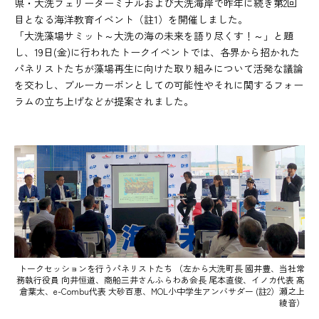
県・大洗フェリーターミナルおよび大洗海岸で昨年に続き第2回
目となる海洋教育イベント（註1）を開催しました。
「大洗藻場サミット～大洗の海の未来を語り尽くす！～」と題
し、19日(金)に行われたトークイベントでは、各界から招かれた
パネリストたちが藻場再生に向けた取り組みについて活発な議論
を交わし、ブルーカーボンとしての可能性やそれに関するフォー
ラムの立ち上げなどが提案されました。
トークセッションを行うパネリストたち
（左から大洗町長 國井豊、当社常
務執行役員 向井恒道、商船三井さんふらわあ会長 尾本直俊、
イノカ代表 髙
倉葉太、e-Combu代表 大砂百恵、MOL小中学生アンバサダー (註2）瀬之上
綾音）