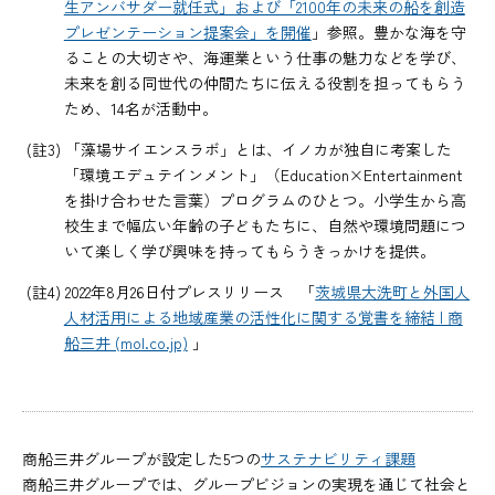
生アンバサダー就任式」および「2100年の未来の船を創造
プレゼンテーション提案会」を開催
」参照。豊かな海を守
ることの大切さや、海運業という仕事の魅力などを学び、
未来を創る同世代の仲間たちに伝える役割を担ってもらう
ため、14名が活動中。
(註3) 「藻場サイエンスラボ」とは、イノカが独自に考案した
「環境エデュテインメント」（Education×Entertainment
を掛け合わせた言葉）プログラムのひとつ。小学生から高
校生まで幅広い年齢の子どもたちに、自然や環境問題につ
いて楽しく学び興味を持ってもらうきっかけを提供。
(註4) 2022年8月26日付プレスリリース 「
茨城県大洗町と外国人
人材活用による地域産業の活性化に関する覚書を締結 | 商
船三井 (mol.co.jp)
」
商船三井グループが設定した5つの
サステナビリティ課題
商船三井グループでは、グループビジョンの実現を通じて社会と