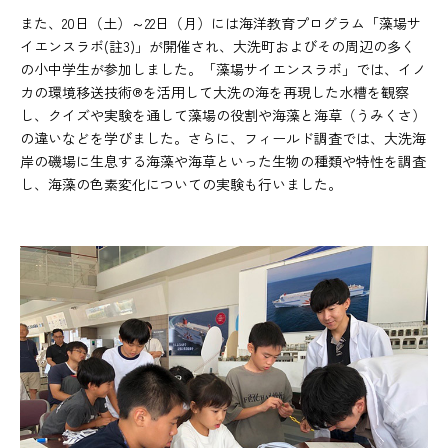
また、20日（土）～22日（月）には海洋教育プログラム「藻場サ
イエンスラボ(註3)」が開催され、大洗町およびその周辺の多く
の小中学生が参加しました。「藻場サイエンスラボ」では、イノ
カの環境移送技術®を活用して大洗の海を再現した水槽を観察
し、クイズや実験を通して藻場の役割や海藻と海草（うみくさ）
の違いなどを学びました。さらに、フィールド調査では、大洗海
岸の磯場に生息する海藻や海草といった生物の種類や特性を調査
し、海藻の色素変化についての実験も行いました。