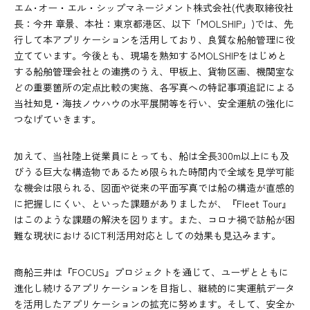
エム･オー・エル・シップマネージメント株式会社(代表取締役社
長：今井 章景、本社：東京都港区、以下「MOLSHIP」)では、先
行して本アプリケーションを活用しており、良質な船舶管理に役
立てています。今後とも、現場を熟知するMOLSHIPをはじめと
する船舶管理会社との連携のうえ、甲板上、貨物区画、機関室な
どの重要箇所の定点比較の実施、各写真への特記事項追記による
当社知見・海技ノウハウの水平展開等を行い、安全運航の強化に
つなげていきます。
加えて、当社陸上従業員にとっても、船は全長300m以上にも及
びうる巨大な構造物であるため限られた時間内で全域を見学可能
な機会は限られる、図面や従来の平面写真では船の構造が直感的
に把握しにくい、といった課題がありましたが、『Fleet Tour』
はこのような課題の解決を図ります。また、コロナ禍で訪船が困
難な現状におけるICT利活用対応としての効果も見込みます。
商船三井は『FOCUS』プロジェクトを通じて、ユーザとともに
進化し続けるアプリケーションを目指し、継続的に実運航データ
を活用したアプリケーションの拡充に努めます。そして、安全か