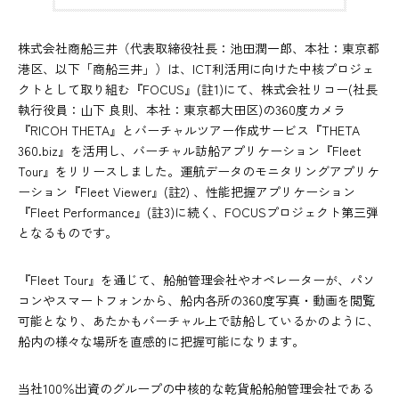
株式会社商船三井（代表取締役社長：池田潤一郎、本社：東京都
港区、以下「商船三井」）は、ICT利活用に向けた中核プロジェ
クトとして取り組む『FOCUS』(註1)にて、株式会社リコー(社長
執行役員：山下 良則、本社：東京都大田区)の360度カメラ
『RICOH THETA』とバーチャルツアー作成サービス『THETA
360.biz』を活用し、バーチャル訪船アプリケーション『Fleet
Tour』をリリースしました。運航データのモニタリングアプリケ
ーション『Fleet Viewer』(註2) 、性能把握アプリケーション
『Fleet Performance』(註3)に続く、FOCUSプロジェクト第三弾
となるものです。
『Fleet Tour』を通じて、船舶管理会社やオペレーターが、パソ
コンやスマートフォンから、船内各所の360度写真・動画を閲覧
可能となり、あたかもバーチャル上で訪船しているかのように、
船内の様々な場所を直感的に把握可能になります。
当社100％出資のグループの中核的な乾貨船船舶管理会社である