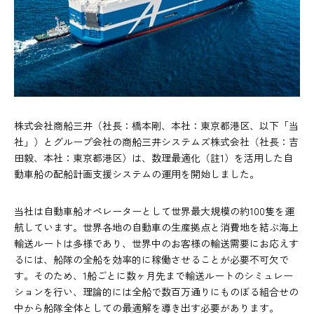
株式会社商船三井（社長：橋本剛、本社：東京都港区、以下「当
社」）とグループ会社の商船三井システムズ株式会社（社長：吉
田毅、本社：東京都港区）は、数理最適化（註1）を活用した自
動車船の配船計画支援システムの運用を開始しました。
当社は自動車船オペレーターとして世界最大規模の約100隻を運
航しています。世界各地の自動車の生産拠点と消費地を結ぶ海上
輸送ルートは多様であり、世界中のお客様の輸送需要にお応えす
るには、船隊の全船を効率的に稼働させることが必要不可欠で
す。そのため、1船ごとに数ヶ月先まで輸送ルートのシミュレー
ションを行い、理論的には全船で数百万通りにものぼる組合せの
中から船隊全体としての最適解を導き出す必要があります。