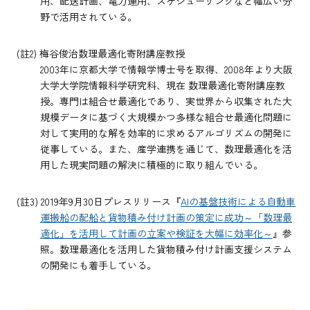
用、配送計画、電力運用、スケジューリングなど幅広い分
野で活用されている。
(註2) 梅谷俊治数理最適化寄附講座教授
2003年に京都大学で情報学博士号を取得、2008年より大阪
大学大学院情報科学研究科、現在 数理最適化寄附講座教
授。専門は組合せ最適化であり、実世界から収集された大
規模データに基づく大規模かつ多様な組合せ最適化問題に
対して実用的な解を効率的に求めるアルゴリズムの開発に
従事している。また、産学連携を通じて、数理最適化を活
用した現実問題の解決に積極的に取り組んでいる。
(註3) 2019年9月30日プレスリリース『
AIの基盤技術による自動車
運搬船の配船と貨物積み付け計画の策定に成功～「数理最
適化」を活用して計画の立案や検証を大幅に効率化～
』参
照。数理最適化を活用した貨物積み付け計画支援システム
の開発にも着手している。