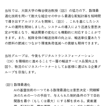
当社では、大阪大学の梅谷俊治教授（註2）の協力の下、数理最
適化技術を用いて膨大な組合せの中から最適な配船計画を短時間
で導き出すアルゴリズムを開発し（註3）、これを基にしたシス
テムの運用を開始しました。システムの導入により迅速な意思決
定が可能となり、輸送需要の変化にも機動的に対応することがで
きます。また、船隊全体の輸送効率の向上は、輸送単位量あたり
の燃料の節減につながり環境負荷低減への貢献も期待できます。
当社グループは、今後もデジタルトランスフォーメーション
（DX）を積極的に進めることで一層の輸送サービス品質向上を
図り、物流のビジネスパートナーとしてお客様に選ばれる企業グ
ループを目指します。
(註1) 数理最適化
AIの基盤技術の一つである数理最適化は意思決定・問題解
決のための一つの手段で、与えられた制約条件の下で目的
関数を最小（もしくは最大）にする解を求める。資産運