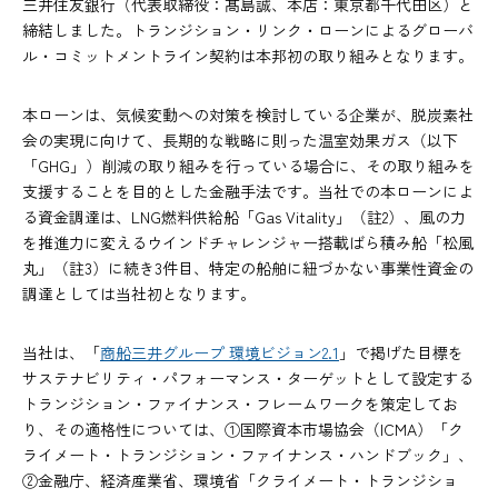
三井住友銀行（代表取締役：髙島誠、本店：東京都千代田区）と
締結しました。トランジション・リンク・ローンによるグローバ
ル・コミットメントライン契約は本邦初の取り組みとなります。
本ローンは、気候変動への対策を検討している企業が、脱炭素社
会の実現に向けて、長期的な戦略に則った温室効果ガス（以下
「GHG」）削減の取り組みを行っている場合に、その取り組みを
支援することを目的とした金融手法です。当社での本ローンによ
る資金調達は、LNG燃料供給船「Gas Vitality」（註2）、風の力
を推進力に変えるウインドチャレンジャー搭載ばら積み船「松風
丸」（註3）に続き3件目、特定の船舶に紐づかない事業性資金の
調達としては当社初となります。
当社は、「
商船三井グループ 環境ビジョン2.1
」で掲げた目標を
サステナビリティ・パフォーマンス・ターゲットとして設定する
トランジション・ファイナンス・フレームワークを策定してお
り、その適格性については、①国際資本市場協会（ICMA）「ク
ライメート・トランジション・ファイナンス・ハンドブック」、
②金融庁、経済産業省、環境省「クライメート・トランジショ