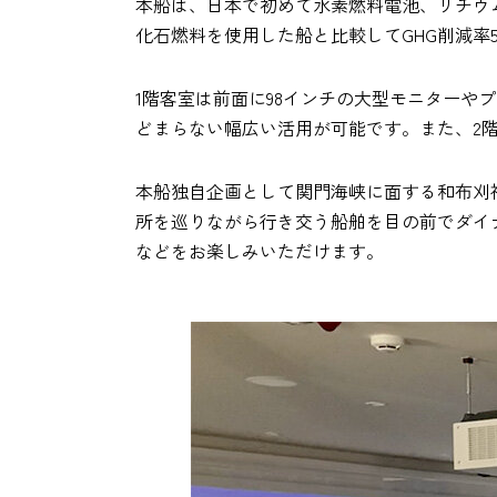
本船は、日本で初めて水素燃料電池、リチウ
化石燃料を使用した船と比較してGHG削減率5
1階客室は前面に98インチの大型モニター
どまらない幅広い活用が可能です。また、2
本船独自企画として関門海峡に面する和布刈
所を巡りながら行き交う船舶を目の前でダイ
などをお楽しみいただけます。