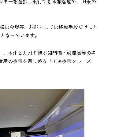
ルギーを選択し航行できる旅客船で、旧来の
会議の会場等、船舶としての移動手段だけにと
計となっています。
」、本州と九州を結ぶ関門橋・巌流島等の名
遺産の夜景を楽しめる「工場夜景クルーズ」