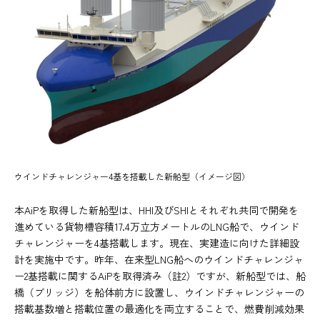
ウインドチャレンジャー4基を搭載した新船型（イメージ図）
本AiPを取得した新船型は、HHI及びSHIとそれぞれ共同で開発を
進めている貨物槽容積17.4万立方メートルのLNG船で、ウインド
チャレンジャーを4基搭載します。現在、実建造に向けた詳細設
計を実施中です。昨年、在来型LNG船へのウインドチャレンジャ
ー2基搭載に関するAiPを取得済み（註2）ですが、新船型では、船
橋（ブリッジ）を船体前方に設置し、ウインドチャレンジャーの
搭載基数増と搭載位置の最適化を両立することで、燃費削減効果