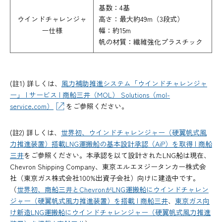
基数：4基
ウインドチャレンジャ
高さ：最大約49m（3段式）
ー仕様
幅：約15m
帆の材質：繊維強化プラスチック
(註1) 詳しくは、
風力補助推進システム「ウインドチャレンジャ
ー」 | サービス | 商船三井（MOL） Solutions（mol-
service.com）
をご参照ください。
(註2) 詳しくは、
世界初、ウインドチャレンジャー（硬翼帆式風
力推進装置）搭載LNG運搬船の基本設計承認（AiP）を取得 | 商船
三井
をご参照ください。本承認を以て設計されたLNG船は現在、
Chevron Shipping Company、東京エルエヌジータンカー株式会
社（東京ガス株式会社100%出資子会社）向けに建造中です。
（
世界初、商船三井とChevronがLNG運搬船にウインドチャレン
ジャー（硬翼帆式風力推進装置）を搭載 | 商船三井
、
東京ガス向
け新造LNG運搬船にウインドチャレンジャー（硬翼帆式風力推進