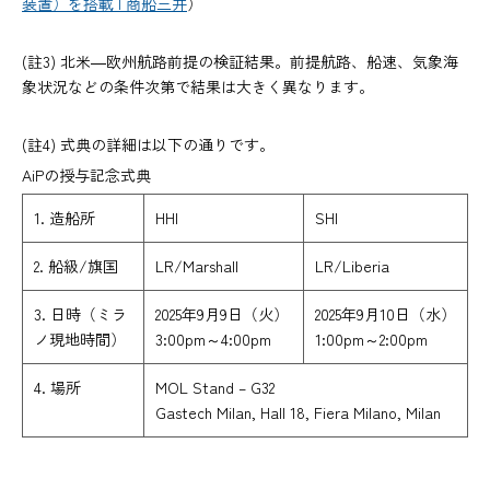
装置）を搭載 | 商船三井
）
(註3) 北米―欧州航路前提の検証結果。前提航路、船速、気象海
象状況などの条件次第で結果は大きく異なります。
(註4) 式典の詳細は以下の通りです。
AiPの授与記念式典
1. 造船所
HHI
SHI
2. 船級/旗国
LR/Marshall
LR/Liberia
3. 日時（ミラ
2025年9月9日（火）
2025年9月10日（水）
ノ現地時間）
3:00pm～4:00pm
1:00pm～2:00pm
4. 場所
MOL Stand – G32
Gastech Milan, Hall 18, Fiera Milano, Milan