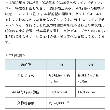
社は2030年までに25隻、2035年までに80隻へのウインドチャレン
ジャー搭載を計画しており、2隻が竣工済み、今後9隻への搭載が
決定しています（註5）。本新船型の開発は、ネットゼロ・エミ
ッション達成に向けた重要なステップです。当社は、ウインドチ
ャレンジャーを始めとした風力推進技術を組み合わせた環境対応
船隊の安全な管理・効率運航を通じ、自社グループからのGHG排
出削減のみならず、社会全体の低・脱炭素化に貢献してまいりま
す。
＜本船概要＞
造船所
HHI
SHI
全長 / 全幅
約289.9m / 約
約286.9m / 約
46.1m
45.8m
AiP発行船級/旗国
LR/Marshall
LR/Liberia
3
約174,000 m
貨物槽容積