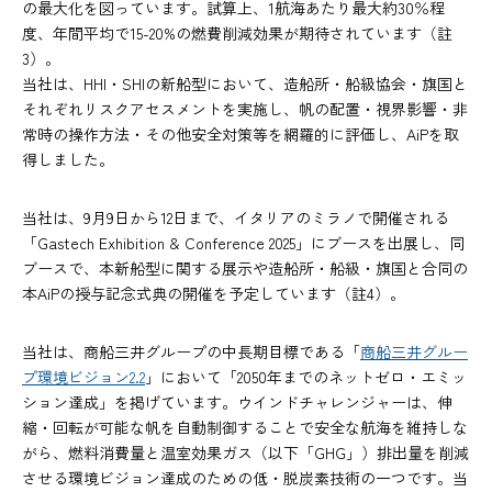
の最大化を図っています。試算上、1航海あたり最大約30％程
度、年間平均で15-20%の燃費削減効果が期待されています（註
3）。
当社は、HHI・SHIの新船型において、造船所・船級協会・旗国と
それぞれリスクアセスメントを実施し、帆の配置・視界影響・非
常時の操作方法・その他安全対策等を網羅的に評価し、AiPを取
得しました。
当社は、9月9日から12日まで、イタリアのミラノで開催される
「Gastech Exhibition & Conference 2025」にブースを出展し、同
ブースで、本新船型に関する展示や造船所・船級・旗国と合同の
本AiPの授与記念式典の開催を予定しています（註4）。
当社は、商船三井グループの中長期目標である「
商船三井グルー
プ環境ビジョン2.2
」において「2050年までのネットゼロ・エミッ
ション達成」を掲げています。ウインドチャレンジャーは、伸
縮・回転が可能な帆を自動制御することで安全な航海を維持しな
がら、燃料消費量と温室効果ガス（以下「GHG」）排出量を削減
させる環境ビジョン達成のための低・脱炭素技術の一つです。当