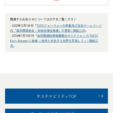
関連するお知らせについては以下をご覧ください
- 2022年12月1日付「
TNFDフォーラムへの参画及び当社ホームページ
内「海洋環境保全・生物多様性保護」の更新 | 商船三井
」
- 2024年1月19日付「
自然関連財務情報開示タスクフォース(TNFD)
Early Adopterに登録 ～自然と共生する世界を目指して～ | 商船三
井
」
サステナビリティTOP