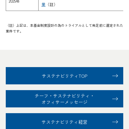
2025年
業
（註）
（註）上記は、本基金制度設計の為のトライアルとして発足前に選定された
案件です。
サステナビリティTOP
チーフ・サステナビリティ
・
オフィサーメッセージ
サステナビリティ経営