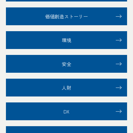
価値創造ストーリー
環境
安全
人財
DX