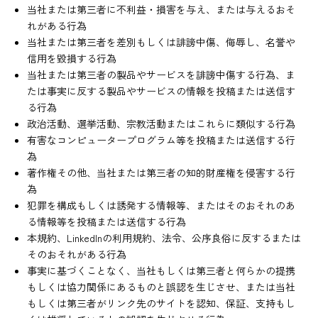
当社または第三者に不利益・損害を与え、または与えるおそ
れがある行為
当社または第三者を差別もしくは誹謗中傷、侮辱し、名誉や
信用を毀損する行為
当社または第三者の製品やサービスを誹謗中傷する行為、ま
たは事実に反する製品やサービスの情報を投稿または送信す
る行為
政治活動、選挙活動、宗教活動またはこれらに類似する行為
有害なコンピュータープログラム等を投稿または送信する行
為
著作権その他、当社または第三者の知的財産権を侵害する行
為
犯罪を構成もしくは誘発する情報等、またはそのおそれのあ
る情報等を投稿または送信する行為
本規約、LinkedInの利用規約、法令、公序良俗に反するまたは
そのおそれがある行為
事実に基づくことなく、当社もしくは第三者と何らかの提携
もしくは協力関係にあるものと誤認を生じさせ、または当社
もしくは第三者がリンク先のサイトを認知、保証、支持もし