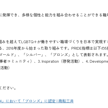
に発揮でき、多様な個性と能力を組み合わせることができる職
・団体等の枠組みを超えてLGBTQ+が働きやすい職場づくりを日本で
、2016年度から始まった取り組みです。PRIDE指標は以下
ゴールド」、「シルバー」、「ブロンズ」として表彰されます
ion（当事者コミュニティ）、3. Inspiration（啓発活動）、4. Dev
渉外活動）
ください。
024」において「ブロンズ」に認定 | 商船三井