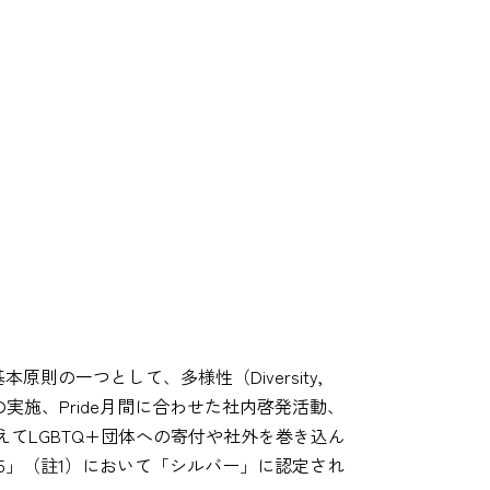
本原則の一つとして、多様性（Diversity,
ナーの実施、Pride月間に合わせた社内啓発活動、
てLGBTQ+団体への寄付や社外を巻き込ん
25」（註1）において「シルバー」に認定され