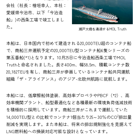
会社（社長：檜垣幸人、本社：
愛媛県今治市、以下「今治造
船」)の西条工場で竣工しまし
た。
瀬戸大橋を通過するMOL Truth
本船は、日本国内で初めて建造される20,000TEU超のコンテナ船
で、商船三井運航予定の20,000TEU型コンテナ船6隻シリーズの
第五番船(*1)となります。10月25日に今治造船西条工場でMOL
Truthと命名されました。長さ400m、幅58.5m、積載コンテナ数
20,182TEUを有し、商船三井が参画しているコンテナ船共同運航
組織「ザ・アライアンス」のアジア-北欧州航路に就航します。
本船には、低摩擦船体塗装、高効率プロペラやPBCF（*2）、高
効率機関プラント、船型最適化など各種最新の環境負荷低減技術
を積極的に採用しています。商船三井がこれまで運航していた
2
14,000TEU型との比較でコンテナ1個当たり25～30％のCO
排出量
削減を実現します。また本船は、将来の排出規制強化を見据えて
LNG燃料船への換装対応可能な設計となっています。