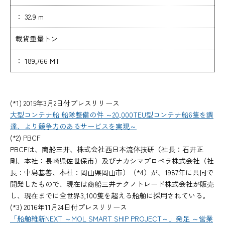
： 32.9 m
載貨重量トン
： 189,766 MT
(*1) 2015年3月2日付プレスリリース
大型コンテナ船 船隊整備の件 ～20,000TEU型コンテナ船6隻を調
達、より競争力のあるサービスを実現～
(*2) PBCF
PBCFは、商船三井、株式会社西日本流体技研（社長：石井正
剛、本社：長崎県佐世保市）及びナカシマプロペラ株式会社（社
長：中島基善、本社：岡山県岡山市）（*4）が、1987年に共同で
開発したもので、現在は商船三井テクノトレード株式会社が販売
し、現在までに全世界3,100隻を超える船舶に採用されている。
(*3) 2016年11月24日付プレスリリース
「船舶維新NEXT ～MOL SMART SHIP PROJECT～」発足 ～営業