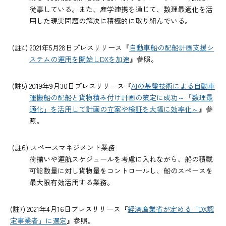
従事している。また、産学連携を通じて、数理最適化を活
用した現実問題の解決に積極的に取り組んでいる。
(註4) 2021年5月28日プレスリリース『
自動車船の配船計画支援シ
ステムの運用を開始しDXを加速
』参照。
(註5) 2019年9月30日プレスリリース『
AIの基盤技術による自動車
運搬船の配船と貨物積み付け計画の策定に成功～「数理最
適化」を活用して計画の立案や検証を大幅に効率化～
』参
照。
(註6) スペースマネジメント業務
荷揃いや運航スケジュールを考慮に入れながら、船の積載
可能数量に対し貨物量をコントロールし、船のスペースを
最大限有効活用する業務。
(註7) 2021年4月16日プレスリリース『
経済産業省が定める「DX認
定事業者」に選定
』参照。