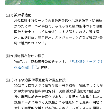
(註1) 数理最適化
AIの基盤技術の一つである数理最適化は意思決定・問題解
決のための一つの手段で、与えられた制約条件の下で目的
関数を最小（もしくは最大）にする解を求める。資産運
用、配送計画、電力運用、スケジューリングなど幅広い分
野で活用されている。
(註2) 貨物積み付けの様子
YouTube 商船三井公式チャンネル『
FLEXIEシリーズ（積
み込み編）
』参照。
(註3) 梅谷俊治数理最適化寄附講座教授
2003年に京都大学で情報学博士号を取得、2008年より大阪
大学大学院情報科学研究科、現在 数理最適化寄附講座教
授。専門は組合せ最適化であり、実世界から収集された大
規模データに基づく大規模かつ多様な組合せ最適化問題に
対して実用的な解を効率的に求めるアルゴリズムの開発に