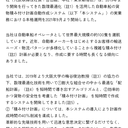
り開発を行ってきた数理最適化（註1）を活用した自動車船の貨
物積み付け計画自動作成システム（以下「本システム」）の実業
務における本格運用を2021年9月より開始しました。
当社は自動車船オペレータとして世界最大規模の約100隻を運航
しています。近年、自動車メーカーをはじめとするお客様の輸送
ニーズ・物流パターンが多様化していることから複雑な積み付け
（註2）計画が必要となり、作成に要する時間も長くなる傾向に
ありました。
当社では、2019年より大阪大学の梅谷俊治教授（註3）の協力の
下、数理最適化技術を用いて①膨大な組合せの中から最適な「配
船計画」（註4）を短時間で導き出すアルゴリズムと、②効率的
かつ貨物の安全性を考慮した「積み付け計画」 を短時間で作成
するシステムを開発してきました(註5）。
②「積み付け計画」については、本システムの導入により計画作
成時間の40％削減を達成しました。
革新的な先端技術を用いて迅速な意思決定に繋げるだけでなく、