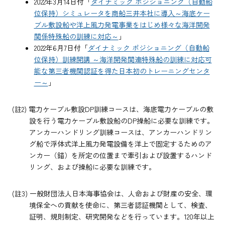
2022年3月14日付「
ダイナミック ポジショニング（自動船
位保持）シミュレータを商船三井本社に導入～海底ケー
ブル敷設船や洋上風力発電事業をはじめ様々な海洋開発
関係特殊船の訓練に対応～
」
2022年6月7日付「
ダイナミック ポジショニング（自動船
位保持）訓練開講 ～海洋開発関連特殊船の訓練に対応可
能な第三者機関認証を得た日本初のトレーニングセンタ
ー～
」
(註2) 電力ケーブル敷設DP訓練コースは、海底電力ケーブルの敷
設を行う電力ケーブル敷設船のDP操船に必要な訓練です。
アンカーハンドリング訓練コースは、アンカーハンドリン
グ船で浮体式洋上風力発電設備を洋上で固定するためのア
ンカー（錨）を所定の位置まで牽引および設置するハンド
リング、および操船に必要な訓練です。
(註3) 一般財団法人日本海事協会は、人命および財産の安全、環
境保全への貢献を使命に、第三者認証機関として、検査、
証明、規則制定、研究開発などを行っています。120年以上