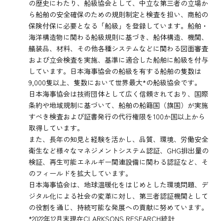
の歴史にわたり、船級協会として、中立な第三者の立場か
ら船舶の安全確保のための規則制定と検査を担い、商船の
保険付保に必要となる「船級」を登録しています。船舶・
海洋構造物に関わる船級規則に基づき、船体構造、機関、
艤装品、材料、その他各種システムなどに関わる図面審査
および立会検査を実施、基準に適合した船舶に船級を付与
しています。日本海事協会の船級を有する船舶の隻数は
9,000隻以上、隻数において世界最大*の船級協会です。
日本海事協会は技術団体として広く信頼されており、国際
条約や地域規制に基づいて、船舶の船籍国（旗国）が実施
すべき検査および証書発行の代行権限を100か国以上から
取得しています。
また、長年の知見と経験を活かし、品質、環境、労働安全
衛生など様々なマネジメントシステム認証、GHG排出量の
検証、再生可能エネルギー関連設備に関わる認証など、そ
のフィールドを拡大しています。
日本海事協会は、地球温暖化をはじめとした環境問題、デ
ジタル化による社会の変革に対し、第三者認証機関として
の役割を通じ、持続可能な発展への貢献に努めています。
*2022年12月末現在CLARKSONS RESEARCH統計