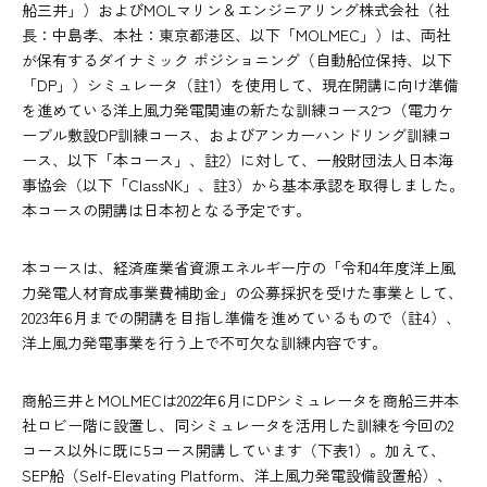
船三井」）およびMOLマリン＆エンジニアリング株式会社（社
長：中島孝、本社：東京都港区、以下「MOLMEC」）は、両社
が保有するダイナミック ポジショニング（自動船位保持、以下
「DP」）シミュレータ（註1）を使用して、現在開講に向け準備
を進めている洋上風力発電関連の新たな訓練コース2つ（電力ケ
ーブル敷設DP訓練コース、およびアンカーハンドリング訓練コ
ース、以下「本コース」、註2）に対して、一般財団法人日本海
事協会（以下「ClassNK」、註3）から基本承認を取得しました。
本コースの開講は日本初となる予定です。
本コースは、経済産業省資源エネルギー庁の「令和4年度洋上風
力発電人材育成事業費補助金」の公募採択を受けた事業として、
2023年6月までの開講を目指し準備を進めているもので（註4）、
洋上風力発電事業を行う上で不可欠な訓練内容です。
商船三井とMOLMECは2022年6月にDPシミュレータを商船三井本
社ロビー階に設置し、同シミュレータを活用した訓練を今回の2
コース以外に既に5コース開講しています（下表1）。加えて、
SEP船（Self-Elevating Platform、洋上風力発電設備設置船）、