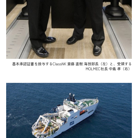
基本承認証書を授与するClassNK 斎藤 直樹 海技部長（左）と、受領する
MOLMEC社長 中島 孝（右）