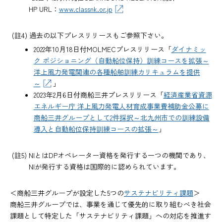
HP URL：
www.classnk.or.jp
(註4) 過去の以下プレスリリースもご参照下さい。
2022年10月18日付MOLMECプレスリリース「
ダイナミッ
ク ポジショニング（自動船位保持）訓練コースを拡張～
洋上風力発電関連の各種船舶訓練カリキュラムを提供
～
」
2023年2月6日付商船三井プレスリリース「
経済産業省資源
エネルギー庁 洋上風力発電人材育成事業費補助金公募に
商船三井グループとして2件採択～北九州市での訓練設備
導入と自動船位保持訓練コースの拡張～
」
(註5) NIとはDPオペレーター資格を発行する一つの機関であり、
NIが発行する資格は国際的に認められています。
＜商船三井グループが設定した5つの
サステナビリティ課題
＞
商船三井グループでは、事業を通じて優先的に取り組むべき社会
課題として特定した「サステナビリティ課題」への対応を推進す