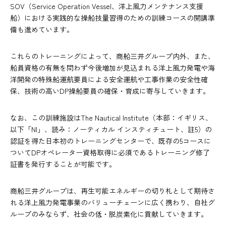
SOV（Service Operation Vessel、洋上風力メンテナンス支援
船）における実践的な操船技量習得のための訓練コースの開講準
備も進めています。
これらのトレーニングによって、商船三井グループ内外、また、
船員資格の有無を問わず今後増加が見込まれる洋上風力発電や海
洋開発の特殊船運航要員による安全運航や工事作業の安全性確
保、技術の高いDP操船要員の確保・育成に寄与していきます。
なお、この訓練施設はThe Nautical Institute（本部：イギリス、
以下「NI」、読み：ノーティカル インスティチュート、註5）の
認証を得た日本初のトレーニングセンターで、既存の5コースに
ついてDPオペレーター資格取得に必須であるトレーニング修了
証書を発行することが可能です。
商船三井グループは、再生可能エネルギーの切り札として期待さ
れる洋上風力発電事業のバリューチェーンに広く携わり、自社グ
ループのみならず、社会の低・脱炭素化に貢献していきます。