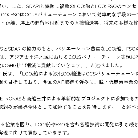
、また、SDARIと協働し複数のLCO
船とLCO
FSOのコン
2
2
CO
FSOはCCUSバリューチェーンにおいて効率的な手段の
2
物量・距離、洋上の貯留地付近までの直接輸送等、将来の多様な
SとSDARIの協力のもと、バリエーション豊富なLCO
船、FS
2
は、アジア太平洋地域におけるCCUSバリューチェーン実現に不
のGHG排出削減に貢献していきます。」と述べました。
fli氏は、「LCO
船による液化CO
輸送はCCSバリューチェーン
2
2
ブ実現を目指しており、今回のAiP取得を弾みに、脱・低炭素事
、「今回、PETRONASと商船三井による革新的なプロジェクトに
た取組みが業界全体として加速することを期待します。」と述べ
なる協業を図り、LCO
船やFSOを含む各種技術の開発に引き続
2
実現に向けて貢献していきます。