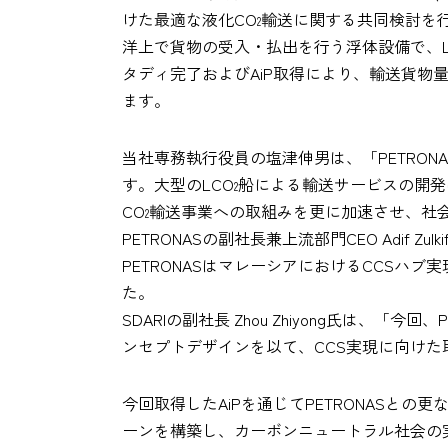
けた最適な液化CO
輸送に関する共同検討を行い
2
洋上で貨物の受入・払出を行う浮体設備で、L
タディ完了およびAiP取得により、輸送貨
ます。
当社専務執行役員の塩津伸男は、「PETRONA
す。大型のLCO
船による輸送サービスの開発
2
CO
輸送事業への取組みを更に加速させ、社会
2
PETRONASの副社長兼上流部門CEO Adif Zulki
PETRONASはマレーシアにおけるCCSハ
た。
SDARIの副社長 Zhou Zhiyong氏は
ンセプトデザインを以て、CCS実現に向け
今回取得したAiPを通じてPETRONASとの更
ーンを構築し、カーボンニュートラル社会の