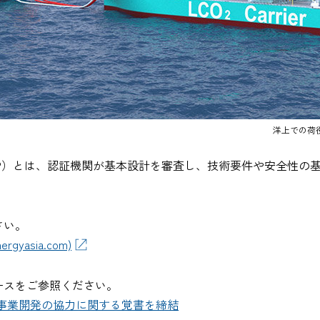
洋上での荷役
rinciple : AiP）とは、認証機関が基本設計を審査し、技術要件
さい。
energyasia.com)
リリースをご参照ください。
事業開発の協力に関する覚書を締結