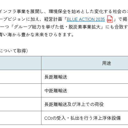
インフラ事業を展開し、環境保全を始めとした変化する社会の
ープビジョンに加え、経営計画「
BLUE ACTION 2035
」で掲
一つ「グループ総力を挙げた低・脱炭素事業拡大」にも合致す
青い海から豊かな未来をひらきます。
種について取得）
用途
長距離輸送
中距離輸送
長距離輸送及び洋上での荷役
CO
の受入・払出を行う洋上浮体設備
2