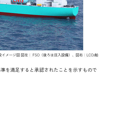
イメージ図 図左： FSO（後ろは圧入設備）、図右：LCO
船
2
や安全性の基準を満足すると承認されたことを示すもので