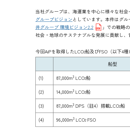
当社グループは、海運業を中心に様々な社会
グループビジョン
としています。本件はグル
井グループ 環境ビジョン2.2
」での戦略の
社会・地球のサステナブルな発展に貢献し、
今回AiPを取得したLCO
船及びFSO（以下4
2
船型
(1)
3
87,000m
LCO
船
2
(2)
3
14,000m
LCO
船
2
(3)
3
87,000m
DPS（註4）搭載LCO
船
2
(4)
3
96,000m
LCO
FSO
2