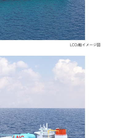
LCO
船イメージ図
2