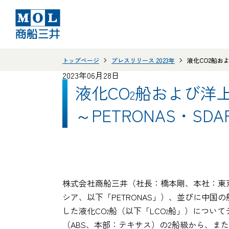
トップページ
プレスリリース 2023年
液化CO2船お
2023年06月28日
液化CO
船および洋
2
～PETRONAS・SD
株式会社商船三井（社長：橋本剛、本社：東京都港区
シア、以下「PETRONAS」）、並びに中国の船舶設計機関S
した液化CO
船（以下「LCO
船」）について
2
2
（ABS、本部：テキサス）の2船級から、また、同じくPE