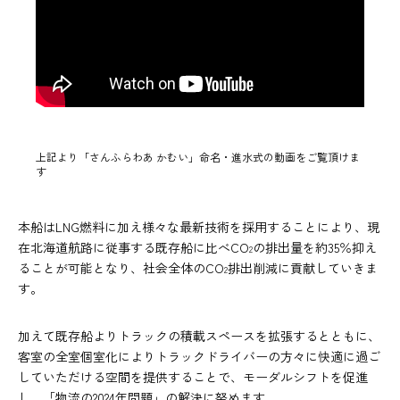
上記より「さんふらわあ かむい」命名・進水式の動画をご覧頂けま
す
本船はLNG燃料に加え様々な最新技術を採用することにより、現
在北海道航路に従事する既存船に比べCO
の排出量を約35％抑え
2
ることが可能となり、社会全体のCO
排出削減に貢献していきま
2
す。
加えて既存船よりトラックの積載スペースを拡張するとともに、
客室の全室個室化によりトラックドライバーの方々に快適に過ご
していただける空間を提供することで、モーダルシフトを促進
し、「物流の2024年問題」の解決に努めます。