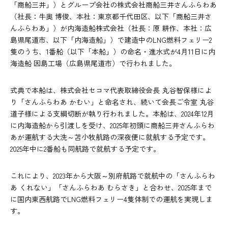
「商船三井」）とグループ会社の株式会社商船三井さんふらわあ
（社長：牛奥 博俊、本社：東京都千代田区、以下「商船三井さ
んふらわあ」）が内海造船株式会社（社長：原 耕作、本社：広
島県尾道市、以下「内海造船」）で建造中のLNG燃料フェリー2
隻のうち、1番船（以下「本船」）の命名・進水式が4月11日に内
海造船 因島工場（広島県尾道市）で行われました。
式典で本船は、株式会社セコマ代表取締役会長 丸谷智保様によ
り「さんふらわあ かむい」と命名され、続いて会長ご令室 丸谷
道子様による支綱切断が執り行われました。本船は、2024年12月
に内海造船から引渡しを受け、2025年初頭に商船三井さんふらわ
あが運航する大洗～苫小牧航路の深夜便に就航する予定です。
2025年中に2番船も同航路で就航する予定です。
これにより、2023年から大阪～別府航路で就航中の「さんふらわ
あ くれない」「さんふらわあ むらさき」と合わせ、2025年まで
に国内東西航路でLNG燃料フェリー4隻体制での運航を実現しま
す。