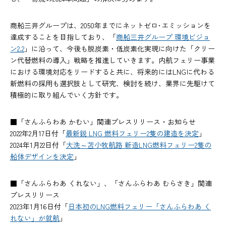
商船三井グループは、2050年までにネットゼロ･エミッションを
達成することを目指しており、「
商船三井グループ 環境ビジョ
ン2.2
」に沿って、今後も脱炭素・低炭素化実現に向けた「クリー
ン代替燃料の導入」戦略を推進していきます。内航フェリー事業
における環境対応をリードすると共に、将来的にはLNGに代わる
新燃料の採用も選択肢として研究、検討を続け、業界に先駆けて
積極的に取り組んでいく方針です。
■「さんふらわあ かむい」関連プレスリリース・お知らせ
2022年2月17日付「
最新鋭 LNG 燃料フェリー2隻の建造を決定
」
2024年1月22日付「
大洗～苫小牧航路 新造LNG燃料フェリー2隻の
船体デザインを決定
」
■「さんふらわあ くれない」、「さんふらわあ むらさき」関連
プレスリリース
2023年1月16日付「
日本初のLNG燃料フェリー「さんふらわあ く
れない」が就航
」