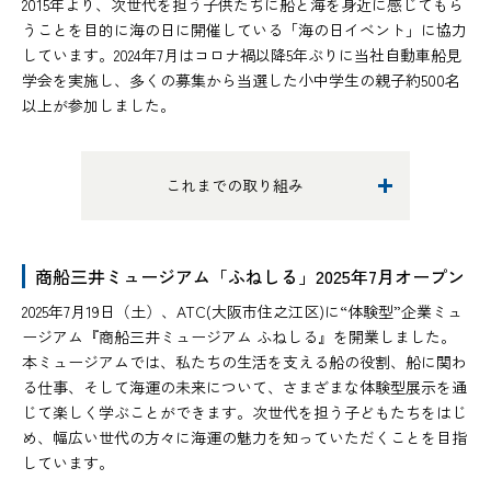
2015年より、次世代を担う子供たちに船と海を身近に感じてもら
うことを目的に海の日に開催している「海の日イベント」に協力
しています。2024年7月はコロナ禍以降5年ぶりに当社自動車船見
学会を実施し、多くの募集から当選した小中学生の親子約500名
以上が参加しました。
これまでの取り組み
商船三井ミュージアム「ふねしる」2025年7月オープン
2025年7月19日（土）、ATC(大阪市住之江区)に“体験型”企業ミュ
ージアム『商船三井ミュージアム ふねしる』を開業しました。
本ミュージアムでは、私たちの生活を支える船の役割、船に関わ
る仕事、そして海運の未来について、さまざまな体験型展示を通
じて楽しく学ぶことができます。次世代を担う子どもたちをはじ
め、幅広い世代の方々に海運の魅力を知っていただくことを目指
しています。