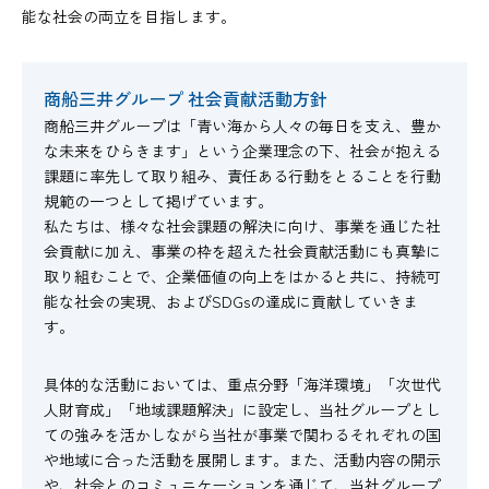
能な社会の両立を目指します。
商船三井グループ 社会貢献活動方針
商船三井グループは「青い海から人々の毎日を支え、豊か
な未来をひらきます」という企業理念の下、社会が抱える
課題に率先して取り組み、責任ある行動をとることを行動
規範の一つとして掲げています。
私たちは、様々な社会課題の解決に向け、事業を通じた社
会貢献に加え、事業の枠を超えた社会貢献活動にも真摯に
取り組むことで、企業価値の向上をはかると共に、持続可
能な社会の実現、およびSDGsの達成に貢献していきま
す。
具体的な活動においては、重点分野「海洋環境」「次世代
人財育成」「地域課題解決」に設定し、当社グループとし
ての強みを活かしながら当社が事業で関わるそれぞれの国
や地域に合った活動を展開します。また、活動内容の開示
や、社会とのコミュニケーションを通じて、当社グループ