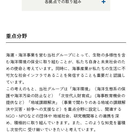
各拠点での取り組み
重点分野
海運・海洋事業を営む当社グループにとって、生物の多様性を含
む海洋環境の保全に取り組むことが、私たち自身と未来社会のた
めの使命と考えています。同時に、海事産業が私たちの生活に不
可欠な社会インフラであることを発信することも重要だと認識し
ています。
この考えのもと、当社グループは「海洋環境」（海洋生態系の保
護や海洋汚染の防止など） 「次世代人財育成」 (海事教育機会の
提供など）「地域課題解決」（事業で関わりのある地域の課題解
決や災害・紛争への支援など）を重点分野に設定し、関連する
NGO・NPOなどの団体や 地域社会、研究機関等との連携を深
め、積極的に取り組んでいきます。また、このような知見を蓄積
し次世代に 受け継いでいきたいと考えています。